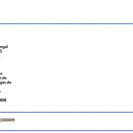
ngel
3
.
de
r.de
ger.de
e
 808
=1000009