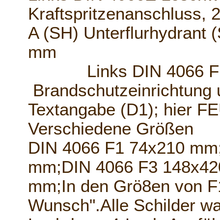
Kraftspritzenanschluss,
A (SH) Unterflurhydrant
mm
Links DIN 4066 F;Hi
Brandschutzeinrichtung u
Textangabe (D1); hie
Verschiedene Größen
DIN 4066 F1 74x210 mm
mm;DIN 4066 F3 148x42
mm;In den Grö8en von F1
Wunsch".Alle Schilder wa