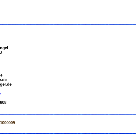
ngel
3
.
de
r.de
ger.de
e
 808
=1000009