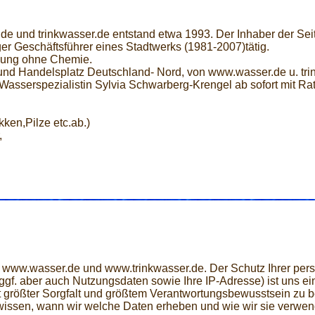
.de und trinkwasser.de entstand etwa 1993. Der Inhaber der Sei
r Geschäftsführer eines Stadtwerks (1981-2007)tätig.
imung ohne Chemie.
d Handelsplatz Deutschland- Nord, von www.wasser.de u. tri
Wasserspezialistin Sylvia Schwarberg-Krengel ab sofort mit Rat
ken,Pilze etc.ab.)
,
ite www.wasser.de und www.trinkwasser.de. Der Schutz Ihrer p
f. aber auch Nutzungsdaten sowie Ihre IP-Adresse) ist uns ein 
mit größter Sorgfalt und größtem Verantwortungsbewusstsein zu b
wissen, wann wir welche Daten erheben und wie wir sie verwend