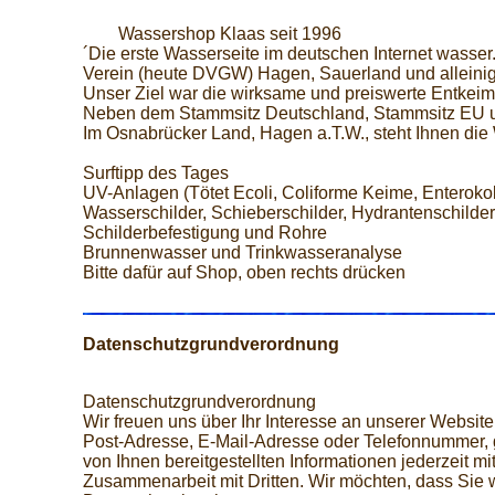
Wassershop Klaas seit 1996
´Die erste Wasserseite im deutschen Internet wasser
Verein (heute DVGW) Hagen, Sauerland und alleinige
Unser Ziel war die wirksame und preiswerte Entke
Neben dem Stammsitz Deutschland, Stammsitz EU un
Im Osnabrücker Land, Hagen a.T.W., steht Ihnen die 
Surftipp des Tages
UV-Anlagen (Tötet Ecoli, Coliforme Keime, Enterokok
Wasserschilder, Schieberschilder, Hydrantenschilder
Schilderbefestigung und Rohre
Brunnenwasser und Trinkwasseranalyse
Bitte dafür auf Shop, oben rechts drücken
Datenschutzgrundverordnung
Datenschutzgrundverordnung
Wir freuen uns über Ihr Interesse an unserer Webs
Post-Adresse, E-Mail-Adresse oder Telefonnummer, gg
von Ihnen bereitgestellten Informationen jederzeit 
Zusammenarbeit mit Dritten. Wir möchten, dass Sie 