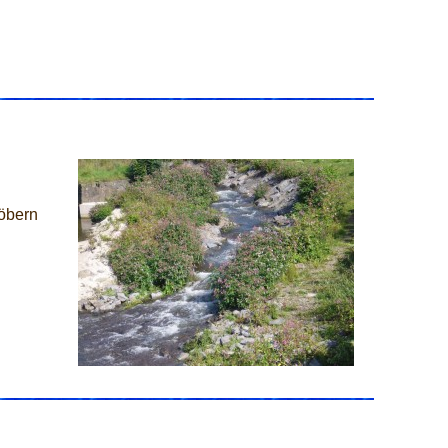
öbern