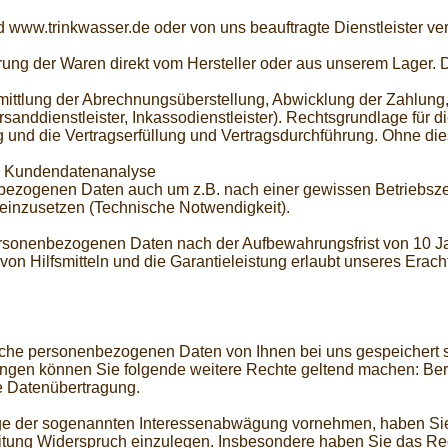
 www.trinkwasser.de oder von uns beauftragte Dienstleister v
ferung der Waren direkt vom Hersteller oder aus unserem Lage
rmittlung der Abrechnungsüberstellung, Abwicklung der Zahlung
anddienstleister, Inkassodienstleister). Rechtsgrundlage für di
 und die Vertragserfüllung und Vertragsdurchführung. Ohne die
s Kundendatenanalyse
enbezogenen Daten auch um z.B. nach einer gewissen Betriebs
einzusetzen (Technische Notwendigkeit).
rsonenbezogenen Daten nach der Aufbewahrungsfrist von 10 J
on Hilfsmitteln und die Garantieleistung erlaubt unseres Erach
lche personenbezogenen Daten von Ihnen bei uns gespeichert s
en können Sie folgende weitere Rechte geltend machen: Beri
e Datenübertragung.
ge der sogenannten Interessenabwägung vornehmen, haben Sie j
itung Widerspruch einzulegen. Insbesondere haben Sie das Rec