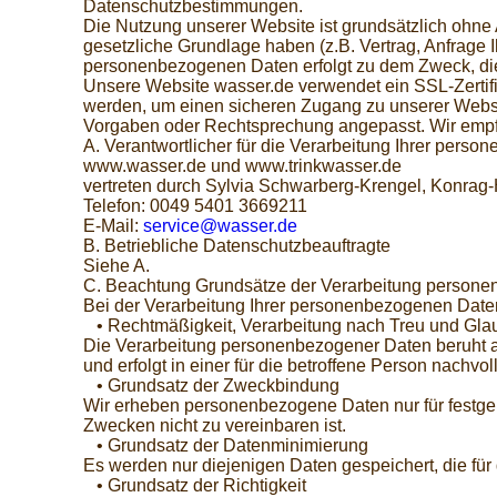
Datenschutzbestimmungen.
Die Nutzung unserer Website ist grundsätzlich oh
gesetzliche Grundlage haben (z.B. Vertrag, Anfrage Ihr
personenbezogenen Daten erfolgt zu dem Zweck, die
Unsere Website wasser.de verwendet ein SSL-Zertifi
werden, um einen sicheren Zugang zu unserer Websit
Vorgaben oder Rechtsprechung angepasst. Wir empfe
A. Verantwortlicher für die Verarbeitung Ihrer pers
www.wasser.de und www.trinkwasser.de
vertreten durch Sylvia Schwarberg-Krengel, Konrag-
Telefon: 0049 5401 3669211
E-Mail:
service@wasser.de
B. Betriebliche Datenschutzbeauftragte
Siehe A.
C. Beachtung Grundsätze der Verarbeitung person
Bei der Verarbeitung Ihrer personenbezogenen Daten
• Rechtmäßigkeit, Verarbeitung nach Treu und Gla
Die Verarbeitung personenbezogener Daten beruht auf
und erfolgt in einer für die betroffene Person nachvo
• Grundsatz der Zweckbindung
Wir erheben personenbezogene Daten nur für festgel
Zwecken nicht zu vereinbaren ist.
• Grundsatz der Datenminimierung
Es werden nur diejenigen Daten gespeichert, die für
• Grundsatz der Richtigkeit