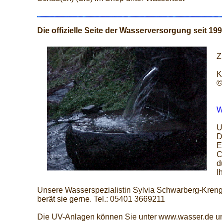
Die offizielle Seite der Wasserversorgung seit 19
Z
K
©
W
U
D
E
C
d
I
Unsere Wasserspezialistin Sylvia Schwarberg-Kreng
berät sie gerne. Tel.: 05401 3669211
Die UV-Anlagen können Sie unter www.wasser.de u