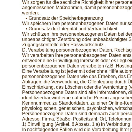
Wir sorgen für die sachliche Richtigkeit Ihrer perso
angemessenen Maßnahmen, damit personenbezogene Dat
werden.
• Grundsatz der Speicherbegrenzung
Wir speichern Ihre personenbezogenen Daten nur sola
• Grundsatz der Integrität und Vertraulichkeit
Wir schützen Ihre personenbezogenen Daten bei der 
unbeabsichtigter Zerstörung oder unbeabsichtigter S
Zugangskontrolle oder Passwortschutz.
D. Verarbeitung personenbezogener Daten, Rechtsg
Wir verarbeiten Ihre personenbezogenen Daten entsp
entweder eine Einwilligung Ihrerseits oder es liegt 
personenbezogenen Daten verarbeiten (z.B. Hosting 
Eine Verarbeitung ist jeder mit oder ohne Hilfe au
personenbezogenen Daten wie das Erheben, das Erfa
Abfragen, die Verwendung, die Offenlegung durch Übe
Einschränkung, das Löschen oder die Vernichtung (vg
Personenbezogene Daten sind alle Informationen, die 
identifizierbar wird eine natürliche Person angeseh
Kennnummer, zu Standortdaten, zu einer Online-Ken
physiologischen, genetischen, psychischen, wirtschaft
Personenbezogene Daten sind demnach auch persone
Adresse, Firma, Straße, Postleitzahl, Ort, Telefon
1) Einwilligung (Artikel. 6 Absatz. 1 a) in Verbindun
In nachfolgenden Fällen wird die Verarbeitung Ihrer 