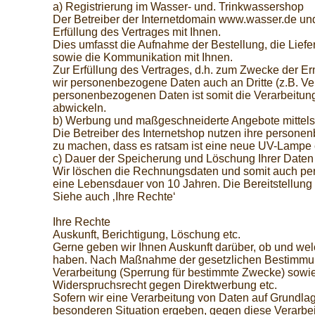
a) Registrierung im Wasser- und. Trinkwassershop
Der Betreiber der Internetdomain www.wasser.de und
Erfüllung des Vertrages mit Ihnen.
Dies umfasst die Aufnahme der Bestellung, die Lie
sowie die Kommunikation mit Ihnen.
Zur Erfüllung des Vertrages, d.h. zum Zwecke der E
wir personenbezogene Daten auch an Dritte (z.B. Vers
personenbezogenen Daten ist somit die Verarbeitung
abwickeln.
b) Werbung und maßgeschneiderte Angebote mittel
Die Betreiber des Internetshop nutzen ihre person
zu machen, dass es ratsam ist eine neue UV-Lampe 
c) Dauer der Speicherung und Löschung Ihrer Daten
Wir löschen die Rechnungsdaten und somit auch pe
eine Lebensdauer von 10 Jahren. Die Bereitstellung v
Siehe auch ‚Ihre Rechte‘
Ihre Rechte
Auskunft, Berichtigung, Löschung etc.
Gerne geben wir Ihnen Auskunft darüber, ob und we
haben. Nach Maßnahme der gesetzlichen Bestimmung
Verarbeitung (Sperrung für bestimmte Zwecke) sowi
Widerspruchsrecht gegen Direktwerbung etc.
Sofern wir eine Verarbeitung von Daten auf Grundla
besonderen Situation ergeben, gegen diese Verarbe