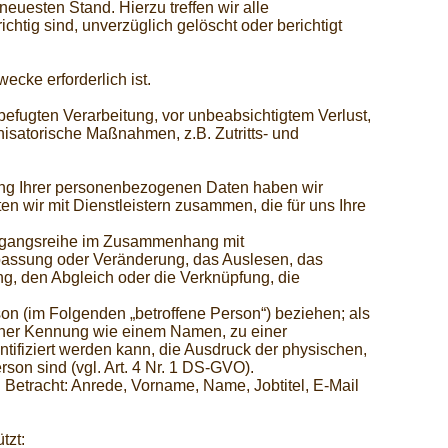
euesten Stand. Hierzu treffen wir alle
tig sind, unverzüglich gelöscht oder berichtigt
cke erforderlich ist.
efugten Verarbeitung, vor unbeabsichtigtem Verlust,
nisatorische Maßnahmen, z.B. Zutritts- und
tung Ihrer personenbezogenen Daten haben wir
en wir mit Dienstleistern zusammen, die für uns Ihre
 Vorgangsreihe im Zusammenhang mit
passung oder Veränderung, das Auslesen, das
ng, den Abgleich oder die Verknüpfung, die
rson (im Folgenden „betroffene Person“) beziehen; als
 einer Kennung wie einem Namen, zu einer
fiziert werden kann, die Ausdruck der physischen,
rson sind (vgl. Art. 4 Nr. 1 DS-GVO).
tracht: Anrede, Vorname, Name, Jobtitel, E-Mail
tzt: