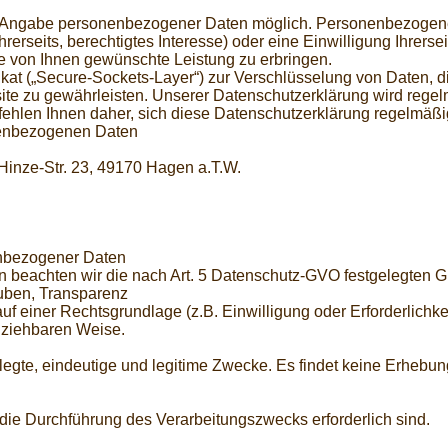
ne Angabe personenbezogener Daten möglich. Personenbezogene
erseits, berechtigtes Interesse) oder eine Einwilligung Ihrerseit
 von Ihnen gewünschte Leistung zu erbringen.
kat („Secure-Sockets-Layer“) zur Verschlüsselung von Daten, d
e zu gewährleisten. Unserer Datenschutzerklärung wird regelm
hlen Ihnen daher, sich diese Datenschutzerklärung regelmäßi
onenbezogenen Daten
Hinze-Str. 23, 49170 Hagen a.T.W.
enbezogener Daten
 beachten wir die nach Art. 5 Datenschutz-GVO festgelegten G
uben, Transparenz
 einer Rechtsgrundlage (z.B. Einwilligung oder Erforderlichkei
llziehbaren Weise.
egte, eindeutige und legitime Zwecke. Es findet keine Erhebun
 die Durchführung des Verarbeitungszwecks erforderlich sind.