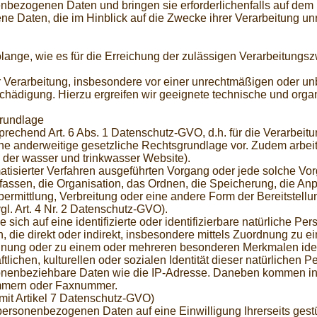
nenbezogenen Daten und bringen sie erforderlichenfalls auf dem n
en, die im Hinblick auf die Zwecke ihrer Verarbeitung unrich
nge, wie es für die Erreichung der zulässigen Verarbeitungszwe
Verarbeitung, insbesondere vor einer unrechtmäßigen oder unb
chädigung. Hierzu ergreifen wir geeignete technische und orga
rundlage
rechend Art. 6 Abs. 1 Datenschutz-GVO, d.h. für die Verarbei
eine anderweitige gesetzliche Rechtsgrundlage vor. Zudem arbeit
der wasser und trinkwasser Website).
tomatisierter Verfahren ausgeführten Vorgang oder jede solche
ssen, die Organisation, das Ordnen, die Speicherung, die An
rmittlung, Verbreitung oder eine andere Form der Bereitstellu
l. Art. 4 Nr. 2 Datenschutz-GVO).
sich auf eine identifizierte oder identifizierbare natürliche Pe
en, die direkt oder indirekt, insbesondere mittels Zuordnung zu
nung oder zu einem oder mehreren besonderen Merkmalen identi
lichen, kulturellen oder sozialen Identität dieser natürlichen Pe
nbeziehbare Daten wie die IP-Adresse. Daneben kommen in Be
nummern oder Faxnummer.
g mit Artikel 7 Datenschutz-GVO)
personenbezogenen Daten auf eine Einwilligung Ihrerseits gestü