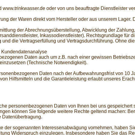
 www.trinkwasser.de oder von uns beauftragte Dienstleister v
ferung der Waren direkt vom Hersteller oder aus unserem Lage
rmittlung der Abrechnungsüberstellung, Abwicklung der Zahlung
anddienstleister, Inkassodienstleister). Rechtsgrundlage für di
 und die Vertragserfüllung und Vertragsdurchführung. Ohne die
s Kundendatenanalyse
enbezogenen Daten auch um z.B. nach einer gewissen Betriebs
einzusetzen (Technische Notwendigkeit).
rsonenbezogenen Daten nach der Aufbewahrungsfrist von 10 J
on Hilfsmitteln und die Garantieleistung erlaubt unseres Erach
lche personenbezogenen Daten von Ihnen bei uns gespeichert s
en können Sie folgende weitere Rechte geltend machen: Beri
e Datenübertragung.
ge der sogenannten Interessenabwägung vornehmen, haben Sie j
itung Widerspruch einzulegen. Insbesondere haben Sie das Rec