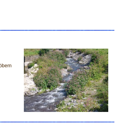
öbern