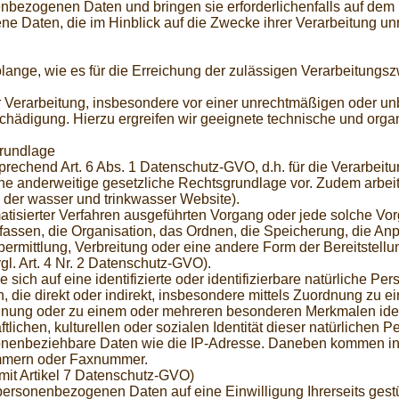
nenbezogenen Daten und bringen sie erforderlichenfalls auf dem n
en, die im Hinblick auf die Zwecke ihrer Verarbeitung unrich
nge, wie es für die Erreichung der zulässigen Verarbeitungszwe
Verarbeitung, insbesondere vor einer unrechtmäßigen oder unb
chädigung. Hierzu ergreifen wir geeignete technische und orga
rundlage
rechend Art. 6 Abs. 1 Datenschutz-GVO, d.h. für die Verarbei
eine anderweitige gesetzliche Rechtsgrundlage vor. Zudem arbeit
der wasser und trinkwasser Website).
tomatisierter Verfahren ausgeführten Vorgang oder jede solche
ssen, die Organisation, das Ordnen, die Speicherung, die An
rmittlung, Verbreitung oder eine andere Form der Bereitstellu
l. Art. 4 Nr. 2 Datenschutz-GVO).
sich auf eine identifizierte oder identifizierbare natürliche Pe
en, die direkt oder indirekt, insbesondere mittels Zuordnung zu
nung oder zu einem oder mehreren besonderen Merkmalen identi
lichen, kulturellen oder sozialen Identität dieser natürlichen Pe
nbeziehbare Daten wie die IP-Adresse. Daneben kommen in Be
nummern oder Faxnummer.
g mit Artikel 7 Datenschutz-GVO)
personenbezogenen Daten auf eine Einwilligung Ihrerseits gestü