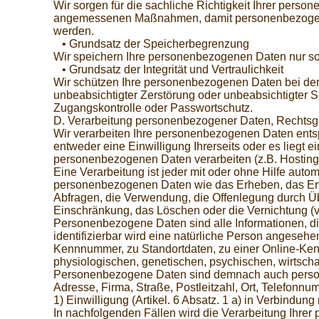
Wir sorgen für die sachliche Richtigkeit Ihrer perso
angemessenen Maßnahmen, damit personenbezogene Dat
werden.
• Grundsatz der Speicherbegrenzung
Wir speichern Ihre personenbezogenen Daten nur sola
• Grundsatz der Integrität und Vertraulichkeit
Wir schützen Ihre personenbezogenen Daten bei der 
unbeabsichtigter Zerstörung oder unbeabsichtigter S
Zugangskontrolle oder Passwortschutz.
D. Verarbeitung personenbezogener Daten, Rechtsg
Wir verarbeiten Ihre personenbezogenen Daten entsp
entweder eine Einwilligung Ihrerseits oder es liegt 
personenbezogenen Daten verarbeiten (z.B. Hosting 
Eine Verarbeitung ist jeder mit oder ohne Hilfe au
personenbezogenen Daten wie das Erheben, das Erfa
Abfragen, die Verwendung, die Offenlegung durch Übe
Einschränkung, das Löschen oder die Vernichtung (vg
Personenbezogene Daten sind alle Informationen, die 
identifizierbar wird eine natürliche Person angeseh
Kennnummer, zu Standortdaten, zu einer Online-Ken
physiologischen, genetischen, psychischen, wirtschaft
Personenbezogene Daten sind demnach auch persone
Adresse, Firma, Straße, Postleitzahl, Ort, Telefon
1) Einwilligung (Artikel. 6 Absatz. 1 a) in Verbindun
In nachfolgenden Fällen wird die Verarbeitung Ihrer 