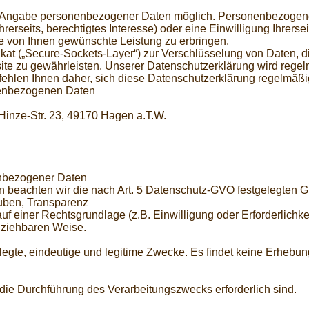
ne Angabe personenbezogener Daten möglich. Personenbezogene
erseits, berechtigtes Interesse) oder eine Einwilligung Ihrerseit
 von Ihnen gewünschte Leistung zu erbringen.
kat („Secure-Sockets-Layer“) zur Verschlüsselung von Daten, d
e zu gewährleisten. Unserer Datenschutzerklärung wird regelm
hlen Ihnen daher, sich diese Datenschutzerklärung regelmäßi
onenbezogenen Daten
Hinze-Str. 23, 49170 Hagen a.T.W.
enbezogener Daten
 beachten wir die nach Art. 5 Datenschutz-GVO festgelegten G
uben, Transparenz
 einer Rechtsgrundlage (z.B. Einwilligung oder Erforderlichkei
llziehbaren Weise.
egte, eindeutige und legitime Zwecke. Es findet keine Erhebun
 die Durchführung des Verarbeitungszwecks erforderlich sind.