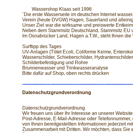
Wassershop Klaas seit 1996
´Die erste Wasserseite im deutschen Internet wasser
Verein (heute DVGW) Hagen, Sauerland und alleinige
Unser Ziel war die wirksame und preiswerte Entke
Neben dem Stammsitz Deutschland, Stammsitz EU un
Im Osnabrücker Land, Hagen a.T.W., steht Ihnen die 
Surftipp des Tages
UV-Anlagen (Tötet Ecoli, Coliforme Keime, Enterokok
Wasserschilder, Schieberschilder, Hydrantenschilder
Schilderbefestigung und Rohre
Brunnenwasser und Trinkwasseranalyse
Bitte dafür auf Shop, oben rechts drücken
Datenschutzgrundverordnung
Datenschutzgrundverordnung
Wir freuen uns über Ihr Interesse an unserer Webs
Post-Adresse, E-Mail-Adresse oder Telefonnummer, gg
von Ihnen bereitgestellten Informationen jederzeit 
Zusammenarbeit mit Dritten. Wir möchten, dass Sie 