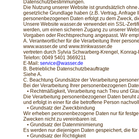
Datenschutzbestimmungen.
Die Nutzung unserer Website ist grundsätzlich oh
gesetzliche Grundlage haben (z.B. Vertrag, Anfrage Ihr
personenbezogenen Daten erfolgt zu dem Zweck, die
Unsere Website wasser.de verwendet ein SSL-Zertifi
werden, um einen sicheren Zugang zu unserer Websit
Vorgaben oder Rechtsprechung angepasst. Wir empfe
A. Verantwortlicher für die Verarbeitung Ihrer pers
www.wasser.de und www.trinkwasser.de
vertreten durch Sylvia Schwarberg-Krengel, Konrag-
Telefon: 0049 5401 3669211
E-Mail:
service@wasser.de
B. Betriebliche Datenschutzbeauftragte
Siehe A.
C. Beachtung Grundsätze der Verarbeitung person
Bei der Verarbeitung Ihrer personenbezogenen Daten
• Rechtmäßigkeit, Verarbeitung nach Treu und Gla
Die Verarbeitung personenbezogener Daten beruht auf
und erfolgt in einer für die betroffene Person nachvo
• Grundsatz der Zweckbindung
Wir erheben personenbezogene Daten nur für festgel
Zwecken nicht zu vereinbaren ist.
• Grundsatz der Datenminimierung
Es werden nur diejenigen Daten gespeichert, die für
• Grundsatz der Richtigkeit