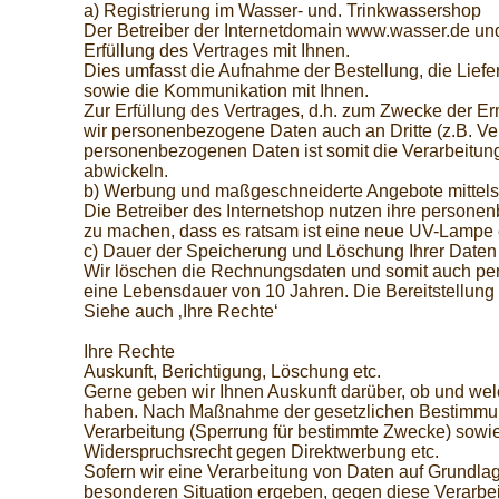
a) Registrierung im Wasser- und. Trinkwassershop
Der Betreiber der Internetdomain www.wasser.de und
Erfüllung des Vertrages mit Ihnen.
Dies umfasst die Aufnahme der Bestellung, die Lie
sowie die Kommunikation mit Ihnen.
Zur Erfüllung des Vertrages, d.h. zum Zwecke der E
wir personenbezogene Daten auch an Dritte (z.B. Vers
personenbezogenen Daten ist somit die Verarbeitung
abwickeln.
b) Werbung und maßgeschneiderte Angebote mittel
Die Betreiber des Internetshop nutzen ihre person
zu machen, dass es ratsam ist eine neue UV-Lampe 
c) Dauer der Speicherung und Löschung Ihrer Daten
Wir löschen die Rechnungsdaten und somit auch pe
eine Lebensdauer von 10 Jahren. Die Bereitstellung v
Siehe auch ‚Ihre Rechte‘
Ihre Rechte
Auskunft, Berichtigung, Löschung etc.
Gerne geben wir Ihnen Auskunft darüber, ob und we
haben. Nach Maßnahme der gesetzlichen Bestimmung
Verarbeitung (Sperrung für bestimmte Zwecke) sowi
Widerspruchsrecht gegen Direktwerbung etc.
Sofern wir eine Verarbeitung von Daten auf Grundla
besonderen Situation ergeben, gegen diese Verarbe