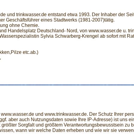
.de und trinkwasser.de entstand etwa 1993. Der Inhaber der Sei
r Geschäftsführer eines Stadtwerks (1981-2007)tätig.
imung ohne Chemie.
d Handelsplatz Deutschland- Nord, von www.wasser.de u. tri
Wasserspezialistin Sylvia Schwarberg-Krengel ab sofort mit Rat
ken,Pilze etc.ab.)
,
ite www.wasser.de und www.trinkwasser.de. Der Schutz Ihrer p
f. aber auch Nutzungsdaten sowie Ihre IP-Adresse) ist uns ein 
mit größter Sorgfalt und größtem Verantwortungsbewusstsein zu b
wissen, wann wir welche Daten erheben und wie wir sie verwend