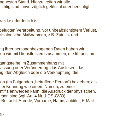
euesten Stand. Hierzu treffen wir alle
tig sind, unverzüglich gelöscht oder berichtigt
cke erforderlich ist.
efugten Verarbeitung, vor unbeabsichtigtem Verlust,
nisatorische Maßnahmen, z.B. Zutritts- und
tung Ihrer personenbezogenen Daten haben wir
en wir mit Dienstleistern zusammen, die für uns Ihre
 Vorgangsreihe im Zusammenhang mit
passung oder Veränderung, das Auslesen, das
ng, den Abgleich oder die Verknüpfung, die
rson (im Folgenden „betroffene Person“) beziehen; als
 einer Kennung wie einem Namen, zu einer
fiziert werden kann, die Ausdruck der physischen,
rson sind (vgl. Art. 4 Nr. 1 DS-GVO).
tracht: Anrede, Vorname, Name, Jobtitel, E-Mail
tzt: