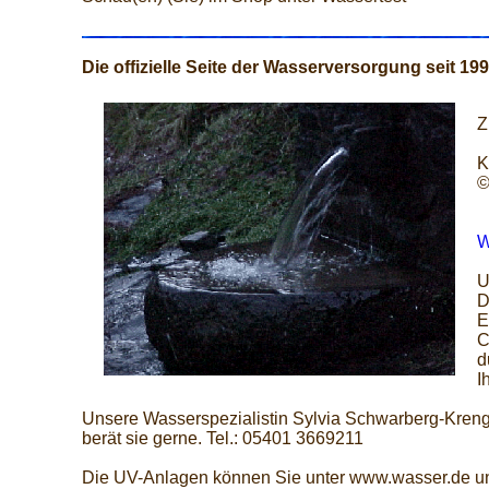
Die offizielle Seite der Wasserversorgung seit 19
Z
K
©
W
U
D
E
C
d
I
Unsere Wasserspezialistin Sylvia Schwarberg-Kreng
berät sie gerne. Tel.: 05401 3669211
Die UV-Anlagen können Sie unter www.wasser.de u