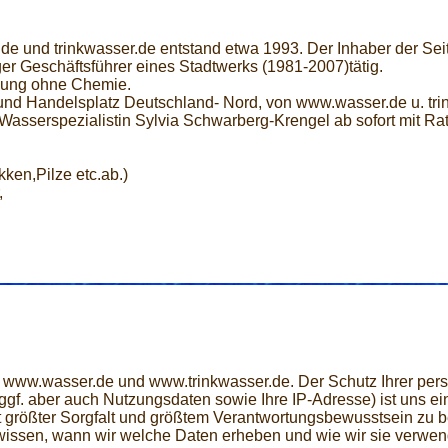
.de und trinkwasser.de entstand etwa 1993. Der Inhaber der Sei
r Geschäftsführer eines Stadtwerks (1981-2007)tätig.
imung ohne Chemie.
d Handelsplatz Deutschland- Nord, von www.wasser.de u. tri
Wasserspezialistin Sylvia Schwarberg-Krengel ab sofort mit Rat
ken,Pilze etc.ab.)
,
ite www.wasser.de und www.trinkwasser.de. Der Schutz Ihrer p
f. aber auch Nutzungsdaten sowie Ihre IP-Adresse) ist uns ein 
mit größter Sorgfalt und größtem Verantwortungsbewusstsein zu b
wissen, wann wir welche Daten erheben und wie wir sie verwend