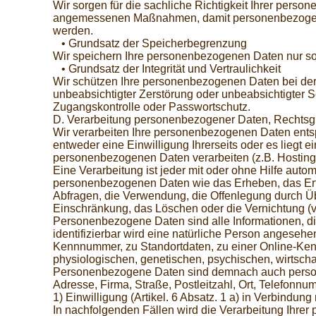
Wir sorgen für die sachliche Richtigkeit Ihrer perso
angemessenen Maßnahmen, damit personenbezogene Dat
werden.
• Grundsatz der Speicherbegrenzung
Wir speichern Ihre personenbezogenen Daten nur sola
• Grundsatz der Integrität und Vertraulichkeit
Wir schützen Ihre personenbezogenen Daten bei der 
unbeabsichtigter Zerstörung oder unbeabsichtigter S
Zugangskontrolle oder Passwortschutz.
D. Verarbeitung personenbezogener Daten, Rechtsg
Wir verarbeiten Ihre personenbezogenen Daten entsp
entweder eine Einwilligung Ihrerseits oder es liegt 
personenbezogenen Daten verarbeiten (z.B. Hosting 
Eine Verarbeitung ist jeder mit oder ohne Hilfe au
personenbezogenen Daten wie das Erheben, das Erfa
Abfragen, die Verwendung, die Offenlegung durch Übe
Einschränkung, das Löschen oder die Vernichtung (vg
Personenbezogene Daten sind alle Informationen, die 
identifizierbar wird eine natürliche Person angeseh
Kennnummer, zu Standortdaten, zu einer Online-Ken
physiologischen, genetischen, psychischen, wirtschaft
Personenbezogene Daten sind demnach auch persone
Adresse, Firma, Straße, Postleitzahl, Ort, Telefon
1) Einwilligung (Artikel. 6 Absatz. 1 a) in Verbindun
In nachfolgenden Fällen wird die Verarbeitung Ihrer 