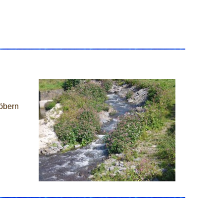
öbern