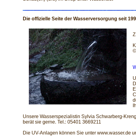
Die offizielle Seite der Wasserversorgung seit 19
Z
K
©
W
U
D
E
C
d
I
Unsere Wasserspezialistin Sylvia Schwarberg-Kreng
berät sie gerne. Tel.: 05401 3669211
Die UV-Anlagen können Sie unter www.wasser.de u