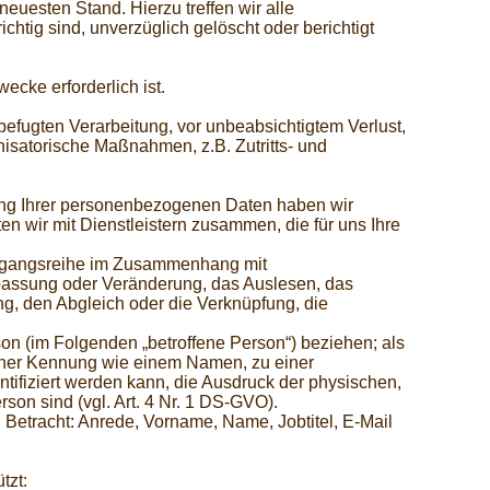
euesten Stand. Hierzu treffen wir alle
tig sind, unverzüglich gelöscht oder berichtigt
cke erforderlich ist.
efugten Verarbeitung, vor unbeabsichtigtem Verlust,
nisatorische Maßnahmen, z.B. Zutritts- und
tung Ihrer personenbezogenen Daten haben wir
en wir mit Dienstleistern zusammen, die für uns Ihre
 Vorgangsreihe im Zusammenhang mit
passung oder Veränderung, das Auslesen, das
ng, den Abgleich oder die Verknüpfung, die
rson (im Folgenden „betroffene Person“) beziehen; als
 einer Kennung wie einem Namen, zu einer
fiziert werden kann, die Ausdruck der physischen,
rson sind (vgl. Art. 4 Nr. 1 DS-GVO).
tracht: Anrede, Vorname, Name, Jobtitel, E-Mail
tzt: