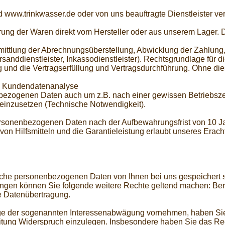
 www.trinkwasser.de oder von uns beauftragte Dienstleister v
ferung der Waren direkt vom Hersteller oder aus unserem Lage
rmittlung der Abrechnungsüberstellung, Abwicklung der Zahlung
anddienstleister, Inkassodienstleister). Rechtsgrundlage für di
 und die Vertragserfüllung und Vertragsdurchführung. Ohne die
s Kundendatenanalyse
enbezogenen Daten auch um z.B. nach einer gewissen Betriebs
einzusetzen (Technische Notwendigkeit).
rsonenbezogenen Daten nach der Aufbewahrungsfrist von 10 J
on Hilfsmitteln und die Garantieleistung erlaubt unseres Erach
lche personenbezogenen Daten von Ihnen bei uns gespeichert s
en können Sie folgende weitere Rechte geltend machen: Beri
e Datenübertragung.
ge der sogenannten Interessenabwägung vornehmen, haben Sie j
itung Widerspruch einzulegen. Insbesondere haben Sie das Rec