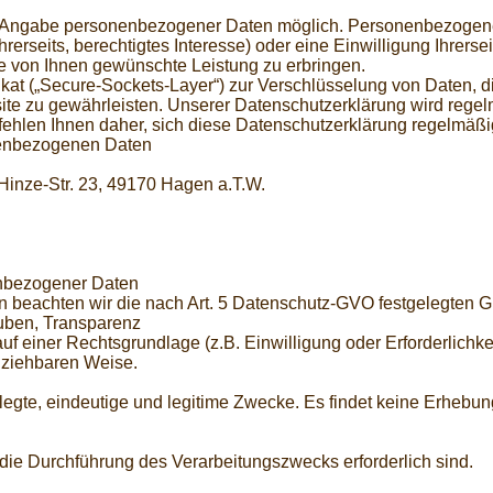
ne Angabe personenbezogener Daten möglich. Personenbezogene
erseits, berechtigtes Interesse) oder eine Einwilligung Ihrerseit
 von Ihnen gewünschte Leistung zu erbringen.
kat („Secure-Sockets-Layer“) zur Verschlüsselung von Daten, d
e zu gewährleisten. Unserer Datenschutzerklärung wird regelm
hlen Ihnen daher, sich diese Datenschutzerklärung regelmäßi
onenbezogenen Daten
Hinze-Str. 23, 49170 Hagen a.T.W.
enbezogener Daten
 beachten wir die nach Art. 5 Datenschutz-GVO festgelegten G
uben, Transparenz
 einer Rechtsgrundlage (z.B. Einwilligung oder Erforderlichkei
llziehbaren Weise.
egte, eindeutige und legitime Zwecke. Es findet keine Erhebun
 die Durchführung des Verarbeitungszwecks erforderlich sind.