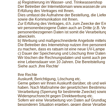
a) Registrierung im Wasser- und. Trinkwassershop
Der Betreiber der Internetdomain www.wasser.de und
Erfüllung des Vertrages mit Ihnen.
Dies umfasst die Aufnahme der Bestellung, die Lie
sowie die Kommunikation mit Ihnen.
Zur Erfüllung des Vertrages, d.h. zum Zwecke der E
wir personenbezogene Daten auch an Dritte (z.B. Vers
personenbezogenen Daten ist somit die Verarbeitung
abwickeln.
b) Werbung und maßgeschneiderte Angebote mittel
Die Betreiber des Internetshop nutzen ihre person
zu machen, dass es ratsam ist eine neue UV-Lampe 
c) Dauer der Speicherung und Löschung Ihrer Daten
Wir löschen die Rechnungsdaten und somit auch pe
eine Lebensdauer von 10 Jahren. Die Bereitstellung v
Siehe auch ‚Ihre Rechte‘
Ihre Rechte
Auskunft, Berichtigung, Löschung etc.
Gerne geben wir Ihnen Auskunft darüber, ob und we
haben. Nach Maßnahme der gesetzlichen Bestimmung
Verarbeitung (Sperrung für bestimmte Zwecke) sowi
Widerspruchsrecht gegen Direktwerbung etc.
Sofern wir eine Verarbeitung von Daten auf Grundla
besonderen Situation ergeben, gegen diese Verarbe