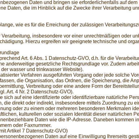
nenbezogenen Daten und bringen sie erforderlichenfalls auf dem n
en, die im Hinblick auf die Zwecke ihrer Verarbeitung unrich
nge, wie es für die Erreichung der zulässigen Verarbeitungszwe
Verarbeitung, insbesondere vor einer unrechtmäßigen oder unb
chädigung. Hierzu ergreifen wir geeignete technische und orga
rundlage
rechend Art. 6 Abs. 1 Datenschutz-GVO, d.h. für die Verarbei
eine anderweitige gesetzliche Rechtsgrundlage vor. Zudem arbeit
der wasser und trinkwasser Website).
tomatisierter Verfahren ausgeführten Vorgang oder jede solche
ssen, die Organisation, das Ordnen, die Speicherung, die An
rmittlung, Verbreitung oder eine andere Form der Bereitstellu
l. Art. 4 Nr. 2 Datenschutz-GVO).
sich auf eine identifizierte oder identifizierbare natürliche Pe
en, die direkt oder indirekt, insbesondere mittels Zuordnung zu
nung oder zu einem oder mehreren besonderen Merkmalen identi
lichen, kulturellen oder sozialen Identität dieser natürlichen Pe
nbeziehbare Daten wie die IP-Adresse. Daneben kommen in Be
nummern oder Faxnummer.
g mit Artikel 7 Datenschutz-GVO)
personenbezogenen Daten auf eine Einwilligung Ihrerseits gestü