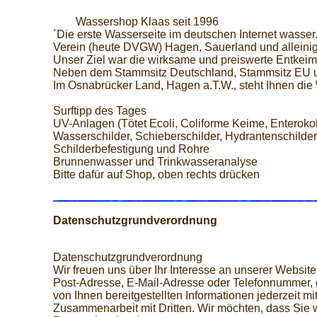
Wassershop Klaas seit 1996
´Die erste Wasserseite im deutschen Internet wasser
Verein (heute DVGW) Hagen, Sauerland und alleinige
Unser Ziel war die wirksame und preiswerte Entke
Neben dem Stammsitz Deutschland, Stammsitz EU un
Im Osnabrücker Land, Hagen a.T.W., steht Ihnen die 
Surftipp des Tages
UV-Anlagen (Tötet Ecoli, Coliforme Keime, Enterokok
Wasserschilder, Schieberschilder, Hydrantenschilder
Schilderbefestigung und Rohre
Brunnenwasser und Trinkwasseranalyse
Bitte dafür auf Shop, oben rechts drücken
Datenschutzgrundverordnung
Datenschutzgrundverordnung
Wir freuen uns über Ihr Interesse an unserer Webs
Post-Adresse, E-Mail-Adresse oder Telefonnummer, gg
von Ihnen bereitgestellten Informationen jederzeit 
Zusammenarbeit mit Dritten. Wir möchten, dass Sie 