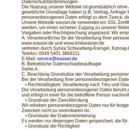
Datenschutzbestimmungen.
Die Nutzung unserer Website ist grundsätzlich oh
gesetzliche Grundlage haben (z.B. Vertrag, Anfrage Ihr
personenbezogenen Daten erfolgt zu dem Zweck, die
Unsere Website wasser.de verwendet ein SSL-Zertifi
werden, um einen sicheren Zugang zu unserer Websit
Vorgaben oder Rechtsprechung angepasst. Wir empfe
A. Verantwortlicher für die Verarbeitung Ihrer pers
www.wasser.de und www.trinkwasser.de
vertreten durch Sylvia Schwarberg-Krengel, Konrag-
Telefon: 0049 5401 3669211
E-Mail:
service@wasser.de
B. Betriebliche Datenschutzbeauftragte
Siehe A.
C. Beachtung Grundsätze der Verarbeitung person
Bei der Verarbeitung Ihrer personenbezogenen Daten
• Rechtmäßigkeit, Verarbeitung nach Treu und Gla
Die Verarbeitung personenbezogener Daten beruht auf
und erfolgt in einer für die betroffene Person nachvo
• Grundsatz der Zweckbindung
Wir erheben personenbezogene Daten nur für festgel
Zwecken nicht zu vereinbaren ist.
• Grundsatz der Datenminimierung
Es werden nur diejenigen Daten gespeichert, die für
• Grundsatz der Richtigkeit