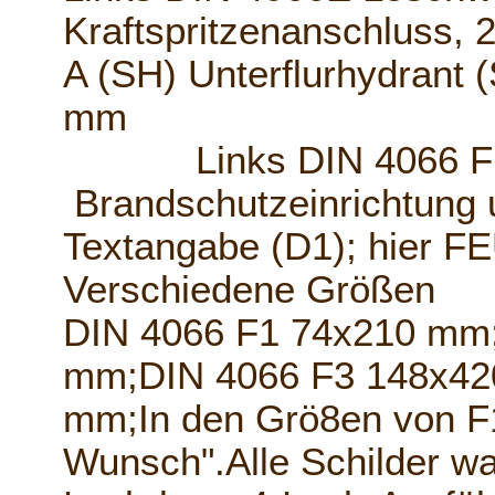
Kraftspritzenanschluss,
A (SH) Unterflurhydrant
mm
Links DIN 4066 F;Hi
Brandschutzeinrichtung u
Textangabe (D1); hie
Verschiedene Größen
DIN 4066 F1 74x210 mm
mm;DIN 4066 F3 148x42
mm;In den Grö8en von F1
Wunsch".Alle Schilder wa